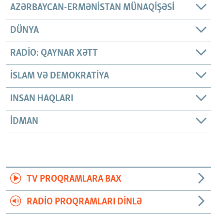
AZƏRBAYCAN-ERMƏNISTAN MÜNAQIŞƏSI
DÜNYA
RADIO: QAYNAR XƏTT
İSLAM VƏ DEMOKRATIYA
INSAN HAQLARI
İDMAN
TV PROQRAMLARA BAX
RADIO PROQRAMLARI DINLƏ