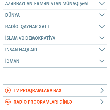
AZƏRBAYCAN-ERMƏNISTAN MÜNAQIŞƏSI
DÜNYA
RADIO: QAYNAR XƏTT
İSLAM VƏ DEMOKRATIYA
INSAN HAQLARI
İDMAN
TV PROQRAMLARA BAX
RADIO PROQRAMLARI DINLƏ