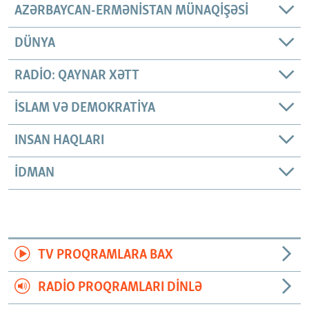
AZƏRBAYCAN-ERMƏNISTAN MÜNAQIŞƏSI
DÜNYA
RADIO: QAYNAR XƏTT
İSLAM VƏ DEMOKRATIYA
INSAN HAQLARI
İDMAN
TV PROQRAMLARA BAX
RADIO PROQRAMLARI DINLƏ