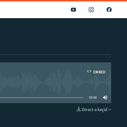
EMBED
able
59:58
Direct-ə keçid
EMBED