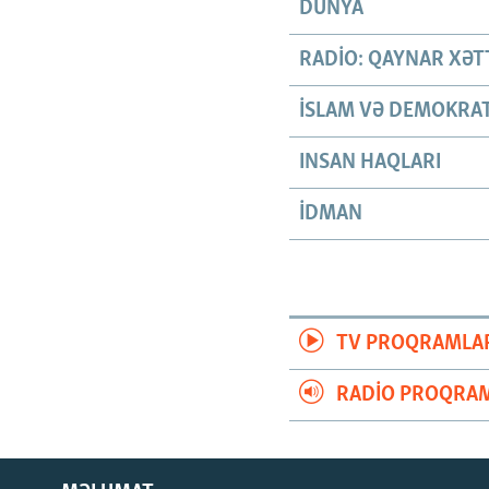
DÜNYA
RADIO: QAYNAR XƏT
İSLAM VƏ DEMOKRAT
INSAN HAQLARI
İDMAN
TV PROQRAMLA
RADIO PROQRAM