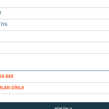
T
IYA
RA BAX
LARI DINLƏ