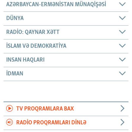
AZƏRBAYCAN-ERMƏNISTAN MÜNAQIŞƏSI
DÜNYA
RADIO: QAYNAR XƏTT
İSLAM VƏ DEMOKRATIYA
INSAN HAQLARI
İDMAN
TV PROQRAMLARA BAX
RADIO PROQRAMLARI DINLƏ