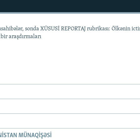
üsahibələr, sonda XÜSUSİ REPORTAJ rubrikası: Ölkənin ict
xbir araşdırmaları
ISTAN MÜNAQIŞƏSI