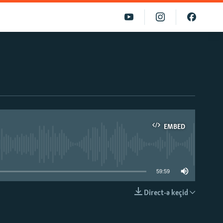
EMBED
able
59:59
Direct-ə keçid
EMBED