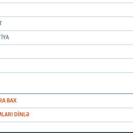
T
IYA
RA BAX
LARI DINLƏ