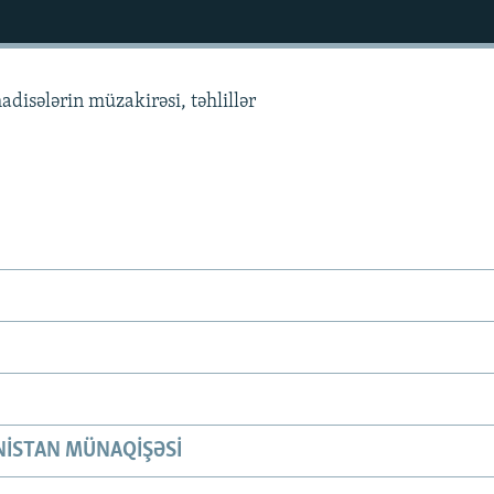
adisələrin müzakirəsi, təhlillər
ISTAN MÜNAQIŞƏSI