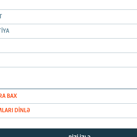
T
IYA
RA BAX
LARI DINLƏ