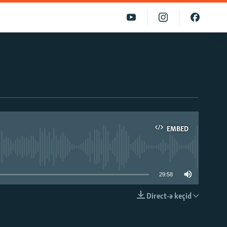
EMBED
able
29:58
Direct-ə keçid
EMBED