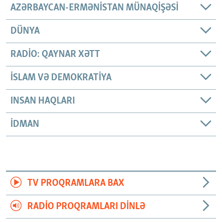
AZƏRBAYCAN-ERMƏNISTAN MÜNAQIŞƏSI
DÜNYA
RADIO: QAYNAR XƏTT
İSLAM VƏ DEMOKRATIYA
INSAN HAQLARI
İDMAN
TV PROQRAMLARA BAX
RADIO PROQRAMLARI DINLƏ