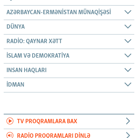
AZƏRBAYCAN-ERMƏNISTAN MÜNAQIŞƏSI
DÜNYA
RADIO: QAYNAR XƏTT
İSLAM VƏ DEMOKRATIYA
INSAN HAQLARI
İDMAN
TV PROQRAMLARA BAX
RADIO PROQRAMLARI DINLƏ