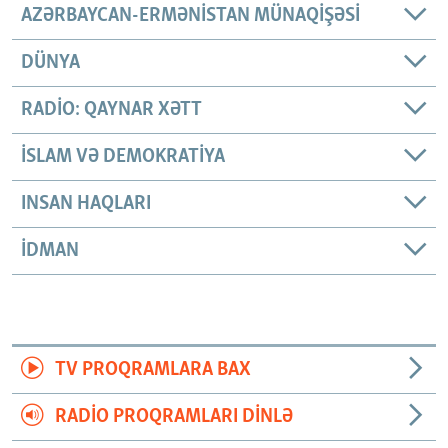
AZƏRBAYCAN-ERMƏNISTAN MÜNAQIŞƏSI
DÜNYA
RADIO: QAYNAR XƏTT
İSLAM VƏ DEMOKRATIYA
INSAN HAQLARI
İDMAN
TV PROQRAMLARA BAX
RADIO PROQRAMLARI DINLƏ