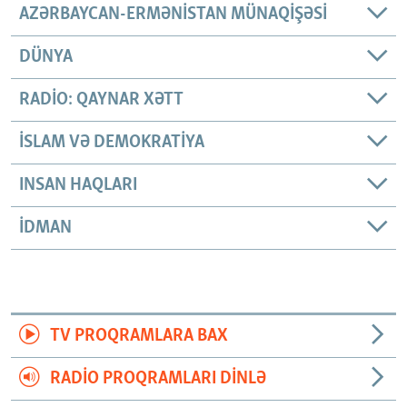
AZƏRBAYCAN-ERMƏNISTAN MÜNAQIŞƏSI
DÜNYA
RADIO: QAYNAR XƏTT
İSLAM VƏ DEMOKRATIYA
INSAN HAQLARI
İDMAN
TV PROQRAMLARA BAX
RADIO PROQRAMLARI DINLƏ