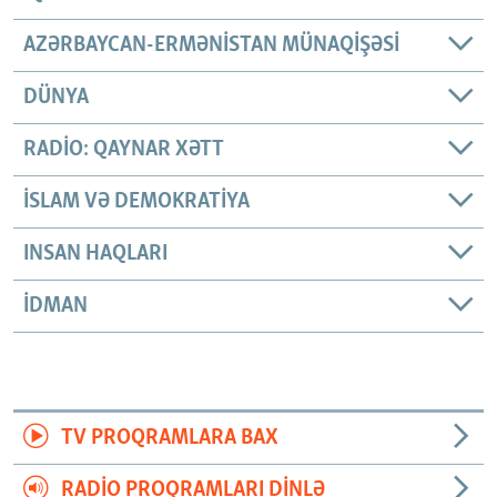
AZƏRBAYCAN-ERMƏNISTAN MÜNAQIŞƏSI
DÜNYA
RADIO: QAYNAR XƏTT
İSLAM VƏ DEMOKRATIYA
INSAN HAQLARI
İDMAN
TV PROQRAMLARA BAX
RADIO PROQRAMLARI DINLƏ