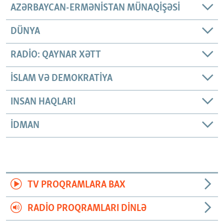
AZƏRBAYCAN-ERMƏNISTAN MÜNAQIŞƏSI
DÜNYA
RADIO: QAYNAR XƏTT
İSLAM VƏ DEMOKRATIYA
INSAN HAQLARI
İDMAN
TV PROQRAMLARA BAX
RADIO PROQRAMLARI DINLƏ