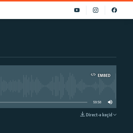
EMBED
able
59:58
Direct-ə keçid
EMBED