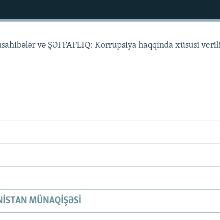
üsahibələr və ŞƏFFAFLIQ: Korrupsiya haqqında xüsusi veril
ISTAN MÜNAQIŞƏSI