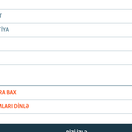
T
IYA
RA BAX
LARI DINLƏ