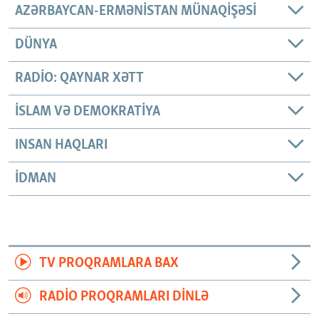
AZƏRBAYCAN-ERMƏNISTAN MÜNAQIŞƏSI
DÜNYA
RADIO: QAYNAR XƏTT
İSLAM VƏ DEMOKRATIYA
INSAN HAQLARI
İDMAN
TV PROQRAMLARA BAX
RADIO PROQRAMLARI DINLƏ