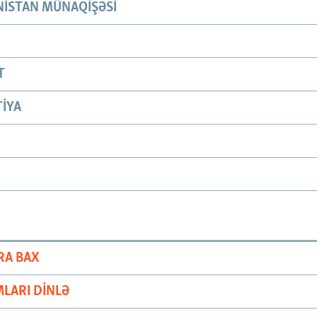
ISTAN MÜNAQIŞƏSI
T
IYA
RA BAX
LARI DINLƏ