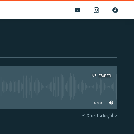
EMBED
able
59:58
Direct-ə keçid
EMBED