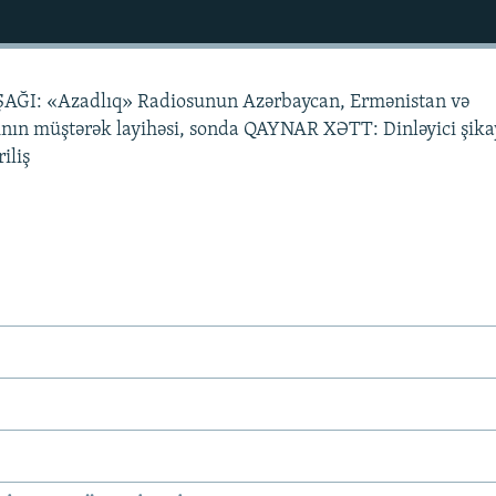
AĞI: «Azadlıq» Radiosunun Azərbaycan, Ermənistan və
nın müştərək layihəsi, sonda QAYNAR XƏTT: Dinləyici şikay
iliş