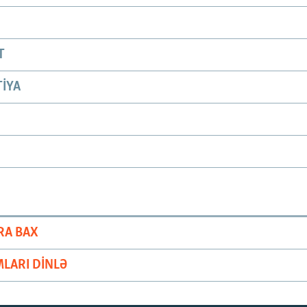
T
IYA
RA BAX
LARI DINLƏ