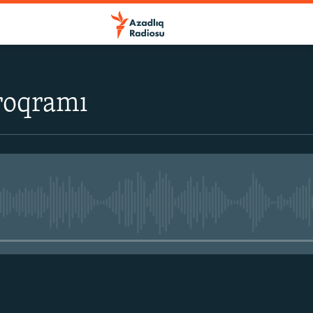
roqramı
No media source currently avail