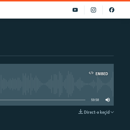
EMBED
able
59:58
Direct-ə keçid
EMBED