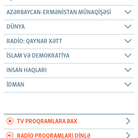
AZƏRBAYCAN-ERMƏNISTAN MÜNAQIŞƏSI
DÜNYA
RADIO: QAYNAR XƏTT
İSLAM VƏ DEMOKRATIYA
INSAN HAQLARI
İDMAN
TV PROQRAMLARA BAX
RADIO PROQRAMLARI DINLƏ