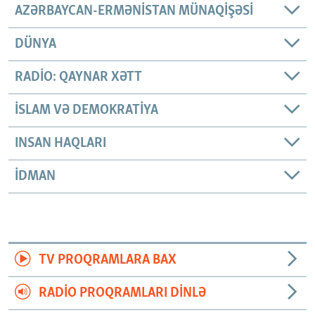
AZƏRBAYCAN-ERMƏNISTAN MÜNAQIŞƏSI
DÜNYA
RADIO: QAYNAR XƏTT
İSLAM VƏ DEMOKRATIYA
INSAN HAQLARI
İDMAN
TV PROQRAMLARA BAX
RADIO PROQRAMLARI DINLƏ