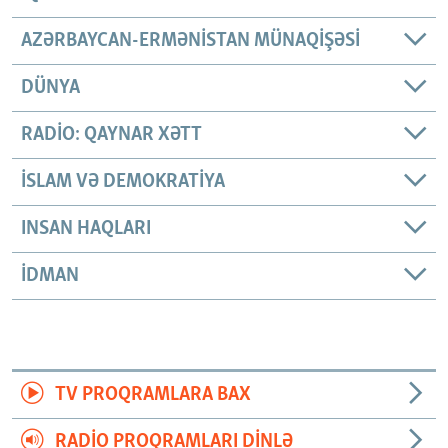
AZƏRBAYCAN-ERMƏNISTAN MÜNAQIŞƏSI
DÜNYA
RADIO: QAYNAR XƏTT
İSLAM VƏ DEMOKRATIYA
INSAN HAQLARI
İDMAN
TV PROQRAMLARA BAX
RADIO PROQRAMLARI DINLƏ