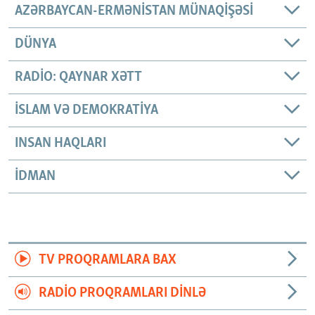
AZƏRBAYCAN-ERMƏNISTAN MÜNAQIŞƏSI
DÜNYA
RADIO: QAYNAR XƏTT
İSLAM VƏ DEMOKRATIYA
INSAN HAQLARI
İDMAN
TV PROQRAMLARA BAX
RADIO PROQRAMLARI DINLƏ