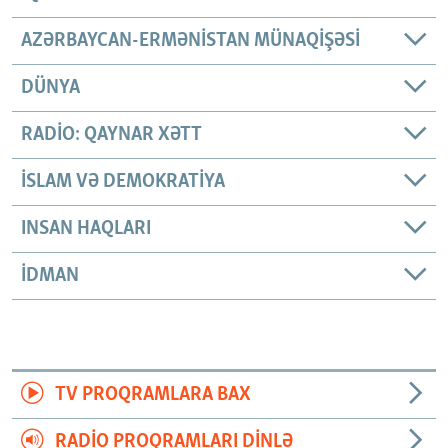
AZƏRBAYCAN-ERMƏNISTAN MÜNAQIŞƏSI
DÜNYA
RADIO: QAYNAR XƏTT
İSLAM VƏ DEMOKRATIYA
INSAN HAQLARI
İDMAN
TV PROQRAMLARA BAX
RADIO PROQRAMLARI DINLƏ