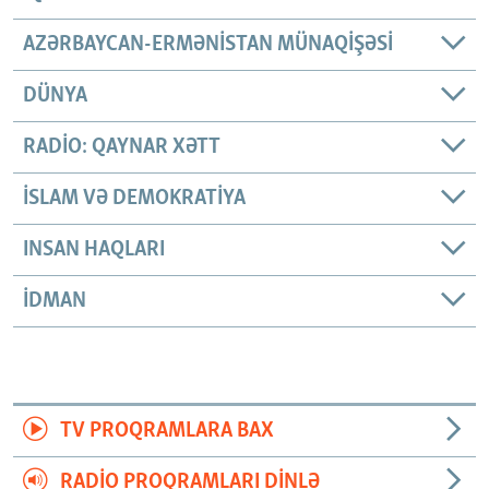
AZƏRBAYCAN-ERMƏNISTAN MÜNAQIŞƏSI
DÜNYA
RADIO: QAYNAR XƏTT
İSLAM VƏ DEMOKRATIYA
INSAN HAQLARI
İDMAN
TV PROQRAMLARA BAX
RADIO PROQRAMLARI DINLƏ