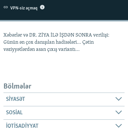
İNFOQRAFIKA
AZƏRBAYCAN ƏDƏBIYYATI KITABXANASI
MISSIYAMIZ
VPN-siz açmaq
BIZI IZLƏ
KARIKATURA
İSLAM VƏ DEMOKRATIYA
PEŞƏ ETIKASI VƏ JURNALISTIKA STANDARTLARIMIZ
İZ - MƏDƏNIYYƏT PROQRAMI
MATERIALLARIMIZDAN ISTIFADƏ
Xəbərlər və DR. ZİYA İLƏ İŞDƏN SONRA verilişi:
AZADLIQRADIOSU MOBIL TELEFONUNUZDA
RFE/RL-in bütün saytları
Günün ən çox danışılan hadisələri... Çətin
BIZIMLƏ ƏLAQƏ
vəziyyətlərdən asan çıxış variantı...
XƏBƏR BÜLLETENLƏRIMIZ
Bölmələr
SIYASƏT
SOSIAL
İQTISADIYYAT