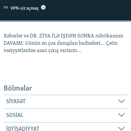
İNFOQRAFIKA
AZƏRBAYCAN ƏDƏBIYYATI KITABXANASI
MISSIYAMIZ
VPN-siz açmaq
BIZI IZLƏ
KARIKATURA
İSLAM VƏ DEMOKRATIYA
PEŞƏ ETIKASI VƏ JURNALISTIKA STANDARTLARIMIZ
İZ - MƏDƏNIYYƏT PROQRAMI
MATERIALLARIMIZDAN ISTIFADƏ
Xəbərlər və DR. ZİYA İLƏ İŞDƏN SONRA rubrikasının
AZADLIQRADIOSU MOBIL TELEFONUNUZDA
RFE/RL-in bütün saytları
DAVAMI: Günün ən çox danışılan hadisələri... Çətin
BIZIMLƏ ƏLAQƏ
vəziyyətlərdən asan çıxış variantı...
XƏBƏR BÜLLETENLƏRIMIZ
Bölmələr
SIYASƏT
SOSIAL
İQTISADIYYAT