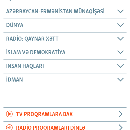
AZƏRBAYCAN-ERMƏNISTAN MÜNAQIŞƏSI
DÜNYA
RADIO: QAYNAR XƏTT
İSLAM VƏ DEMOKRATIYA
INSAN HAQLARI
İDMAN
TV PROQRAMLARA BAX
RADIO PROQRAMLARI DINLƏ