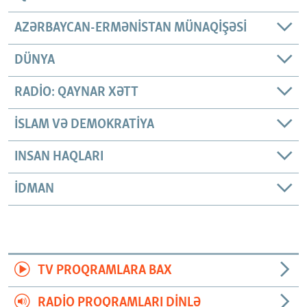
AZƏRBAYCAN-ERMƏNISTAN MÜNAQIŞƏSI
DÜNYA
RADIO: QAYNAR XƏTT
İSLAM VƏ DEMOKRATIYA
INSAN HAQLARI
İDMAN
TV PROQRAMLARA BAX
RADIO PROQRAMLARI DINLƏ