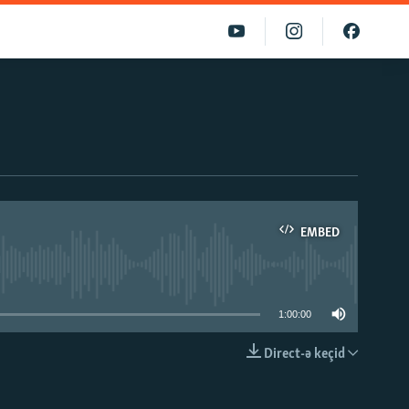
EMBED
able
1:00:00
Direct-ə keçid
EMBED