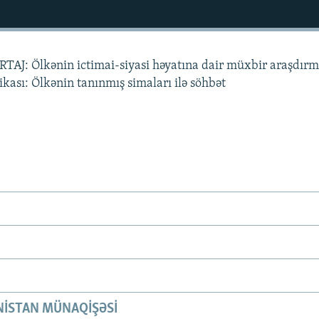
AJ: Ölkənin ictimai-siyasi həyatına dair müxbir araşdırm
sı: Ölkənin tanınmış simaları ilə söhbət
ISTAN MÜNAQIŞƏSI