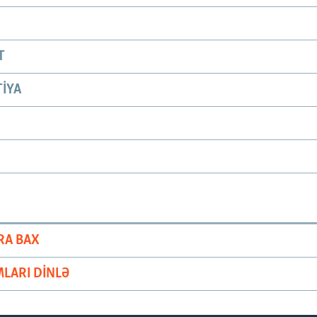
T
IYA
RA BAX
LARI DINLƏ