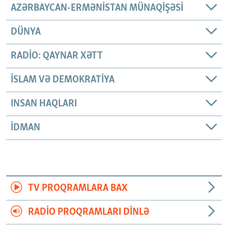
AZƏRBAYCAN-ERMƏNISTAN MÜNAQIŞƏSI
DÜNYA
RADIO: QAYNAR XƏTT
İSLAM VƏ DEMOKRATIYA
INSAN HAQLARI
İDMAN
TV PROQRAMLARA BAX
RADIO PROQRAMLARI DINLƏ