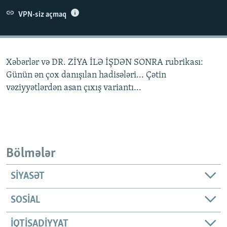
İNFOQRAFIKA
AZƏRBAYCAN ƏDƏBIYYATI KITABXANASI
MISSIYAMIZ
VPN-siz açmaq
BIZI IZLƏ
KARIKATURA
İSLAM VƏ DEMOKRATIYA
PEŞƏ ETIKASI VƏ JURNALISTIKA STANDARTLARIMIZ
İZ - MƏDƏNIYYƏT PROQRAMI
MATERIALLARIMIZDAN ISTIFADƏ
Xəbərlər və DR. ZİYA İLƏ İŞDƏN SONRA rubrikası:
AZADLIQRADIOSU MOBIL TELEFONUNUZDA
RFE/RL-in bütün saytları
Günün ən çox danışılan hadisələri... Çətin
BIZIMLƏ ƏLAQƏ
vəziyyətlərdən asan çıxış variantı...
XƏBƏR BÜLLETENLƏRIMIZ
Bölmələr
SIYASƏT
SOSIAL
İQTISADIYYAT