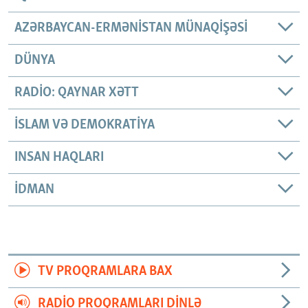
AZƏRBAYCAN-ERMƏNISTAN MÜNAQIŞƏSI
DÜNYA
RADIO: QAYNAR XƏTT
İSLAM VƏ DEMOKRATIYA
INSAN HAQLARI
İDMAN
TV PROQRAMLARA BAX
RADIO PROQRAMLARI DINLƏ