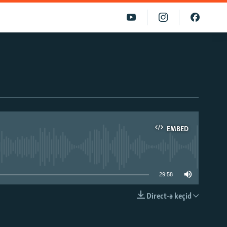
EMBED
able
29:58
Direct-ə keçid
EMBED