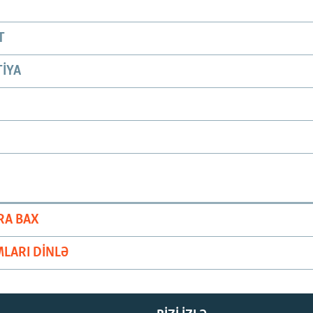
T
IYA
RA BAX
LARI DINLƏ