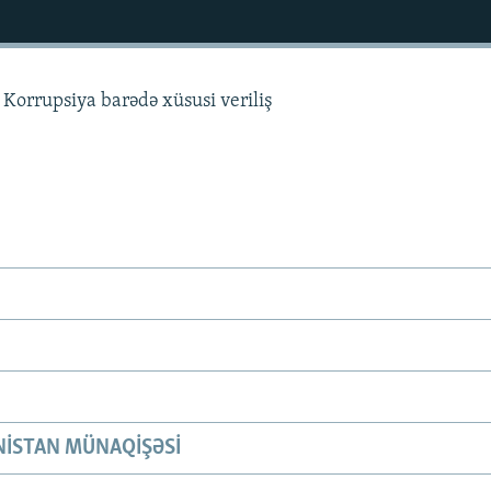
Korrupsiya barədə xüsusi veriliş
ISTAN MÜNAQIŞƏSI