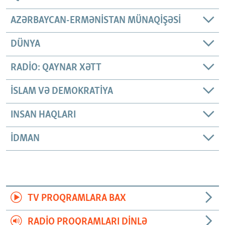
AZƏRBAYCAN-ERMƏNISTAN MÜNAQIŞƏSI
DÜNYA
RADIO: QAYNAR XƏTT
İSLAM VƏ DEMOKRATIYA
INSAN HAQLARI
İDMAN
TV PROQRAMLARA BAX
RADIO PROQRAMLARI DINLƏ