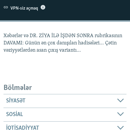
İNFOQRAFIKA
AZƏRBAYCAN ƏDƏBIYYATI KITABXANASI
MISSIYAMIZ
VPN-siz açmaq
BIZI IZLƏ
KARIKATURA
İSLAM VƏ DEMOKRATIYA
PEŞƏ ETIKASI VƏ JURNALISTIKA STANDARTLARIMIZ
İZ - MƏDƏNIYYƏT PROQRAMI
MATERIALLARIMIZDAN ISTIFADƏ
Xəbərlər və DR. ZİYA İLƏ İŞDƏN SONRA rubrikasının
AZADLIQRADIOSU MOBIL TELEFONUNUZDA
RFE/RL-in bütün saytları
DAVAMI: Günün ən çox danışılan hadisələri... Çətin
BIZIMLƏ ƏLAQƏ
vəziyyətlərdən asan çıxış variantı...
XƏBƏR BÜLLETENLƏRIMIZ
Bölmələr
SIYASƏT
SOSIAL
İQTISADIYYAT