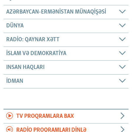
AZƏRBAYCAN-ERMƏNISTAN MÜNAQIŞƏSI
DÜNYA
RADIO: QAYNAR XƏTT
İSLAM VƏ DEMOKRATIYA
INSAN HAQLARI
İDMAN
TV PROQRAMLARA BAX
RADIO PROQRAMLARI DINLƏ