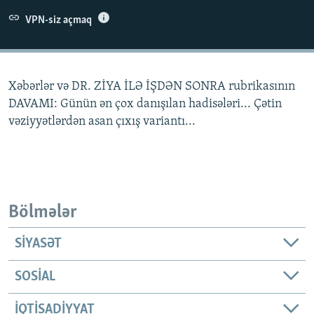
İNFOQRAFIKA
AZƏRBAYCAN ƏDƏBIYYATI KITABXANASI
MISSIYAMIZ
VPN-siz açmaq
BIZI IZLƏ
KARIKATURA
İSLAM VƏ DEMOKRATIYA
PEŞƏ ETIKASI VƏ JURNALISTIKA STANDARTLARIMIZ
İZ - MƏDƏNIYYƏT PROQRAMI
MATERIALLARIMIZDAN ISTIFADƏ
Xəbərlər və DR. ZİYA İLƏ İŞDƏN SONRA rubrikasının
AZADLIQRADIOSU MOBIL TELEFONUNUZDA
RFE/RL-in bütün saytları
DAVAMI: Günün ən çox danışılan hadisələri... Çətin
BIZIMLƏ ƏLAQƏ
vəziyyətlərdən asan çıxış variantı...
XƏBƏR BÜLLETENLƏRIMIZ
Bölmələr
SIYASƏT
SOSIAL
İQTISADIYYAT