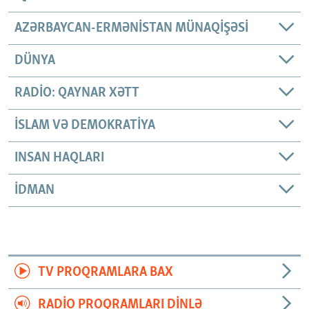
AZƏRBAYCAN-ERMƏNISTAN MÜNAQIŞƏSI
DÜNYA
RADIO: QAYNAR XƏTT
İSLAM VƏ DEMOKRATIYA
INSAN HAQLARI
İDMAN
TV PROQRAMLARA BAX
RADIO PROQRAMLARI DINLƏ