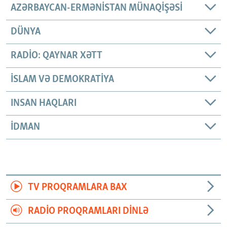
AZƏRBAYCAN-ERMƏNISTAN MÜNAQIŞƏSI
DÜNYA
RADIO: QAYNAR XƏTT
İSLAM VƏ DEMOKRATIYA
INSAN HAQLARI
İDMAN
TV PROQRAMLARA BAX
RADIO PROQRAMLARI DINLƏ