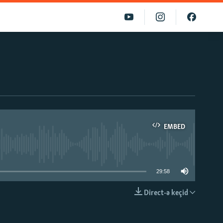
EMBED
able
29:58
Direct-ə keçid
EMBED