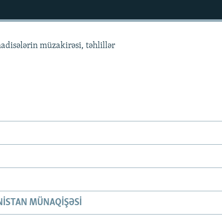
adisələrin müzakirəsi, təhlillər
ISTAN MÜNAQIŞƏSI