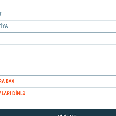
T
IYA
RA BAX
LARI DINLƏ