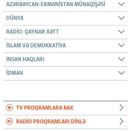
AZƏRBAYCAN-ERMƏNISTAN MÜNAQIŞƏSI
DÜNYA
RADIO: QAYNAR XƏTT
İSLAM VƏ DEMOKRATIYA
INSAN HAQLARI
İDMAN
TV PROQRAMLARA BAX
RADIO PROQRAMLARI DINLƏ