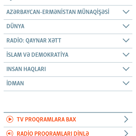
AZƏRBAYCAN-ERMƏNISTAN MÜNAQIŞƏSI
DÜNYA
RADIO: QAYNAR XƏTT
İSLAM VƏ DEMOKRATIYA
INSAN HAQLARI
İDMAN
TV PROQRAMLARA BAX
RADIO PROQRAMLARI DINLƏ