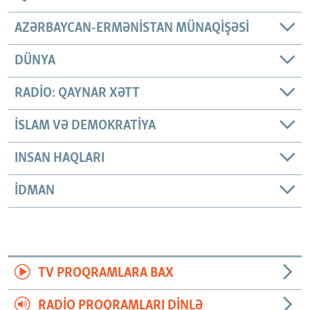
AZƏRBAYCAN-ERMƏNISTAN MÜNAQIŞƏSI
DÜNYA
RADIO: QAYNAR XƏTT
İSLAM VƏ DEMOKRATIYA
INSAN HAQLARI
İDMAN
TV PROQRAMLARA BAX
RADIO PROQRAMLARI DINLƏ