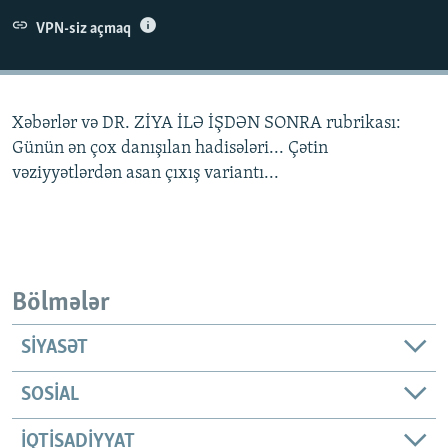
İNFOQRAFIKA
AZƏRBAYCAN ƏDƏBIYYATI KITABXANASI
MISSIYAMIZ
VPN-siz açmaq
BIZI IZLƏ
KARIKATURA
İSLAM VƏ DEMOKRATIYA
PEŞƏ ETIKASI VƏ JURNALISTIKA STANDARTLARIMIZ
İZ - MƏDƏNIYYƏT PROQRAMI
MATERIALLARIMIZDAN ISTIFADƏ
Xəbərlər və DR. ZİYA İLƏ İŞDƏN SONRA rubrikası:
AZADLIQRADIOSU MOBIL TELEFONUNUZDA
RFE/RL-in bütün saytları
Günün ən çox danışılan hadisələri... Çətin
BIZIMLƏ ƏLAQƏ
vəziyyətlərdən asan çıxış variantı...
XƏBƏR BÜLLETENLƏRIMIZ
Bölmələr
SIYASƏT
SOSIAL
İQTISADIYYAT