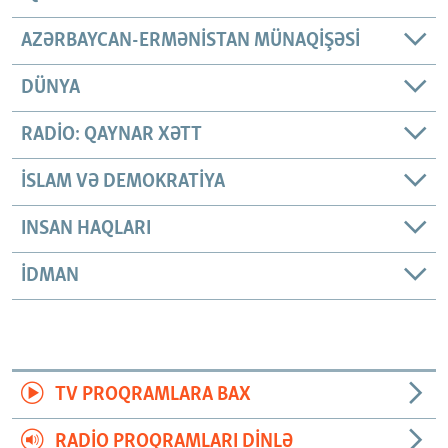
AZƏRBAYCAN-ERMƏNISTAN MÜNAQIŞƏSI
DÜNYA
RADIO: QAYNAR XƏTT
İSLAM VƏ DEMOKRATIYA
INSAN HAQLARI
İDMAN
TV PROQRAMLARA BAX
RADIO PROQRAMLARI DINLƏ