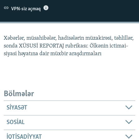
İNFOQRAFIKA
AZƏRBAYCAN ƏDƏBIYYATI KITABXANASI
MISSIYAMIZ
VPN-siz açmaq
BIZI IZLƏ
KARIKATURA
İSLAM VƏ DEMOKRATIYA
PEŞƏ ETIKASI VƏ JURNALISTIKA STANDARTLARIMIZ
İZ - MƏDƏNIYYƏT PROQRAMI
MATERIALLARIMIZDAN ISTIFADƏ
Xəbərlər, müsahibələr, hadisələrin müzakirəsi, təhlillər,
AZADLIQRADIOSU MOBIL TELEFONUNUZDA
RFE/RL-in bütün saytları
sonda XÜSUSİ REPORTAJ rubrikası: Ölkənin ictimai-
BIZIMLƏ ƏLAQƏ
siyasi həyatına dair müxbir araşdırmaları
XƏBƏR BÜLLETENLƏRIMIZ
Bölmələr
SIYASƏT
SOSIAL
İQTISADIYYAT