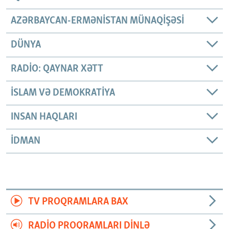
AZƏRBAYCAN-ERMƏNISTAN MÜNAQIŞƏSI
DÜNYA
RADIO: QAYNAR XƏTT
İSLAM VƏ DEMOKRATIYA
INSAN HAQLARI
İDMAN
TV PROQRAMLARA BAX
RADIO PROQRAMLARI DINLƏ