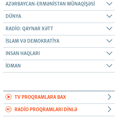
AZƏRBAYCAN-ERMƏNISTAN MÜNAQIŞƏSI
DÜNYA
RADIO: QAYNAR XƏTT
İSLAM VƏ DEMOKRATIYA
INSAN HAQLARI
İDMAN
TV PROQRAMLARA BAX
RADIO PROQRAMLARI DINLƏ