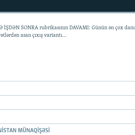
İLƏ İŞDƏN SONRA rubrikasının DAVAMI: Günün ən çox danı
yətlərdən asan çıxış variantı...
ISTAN MÜNAQIŞƏSI