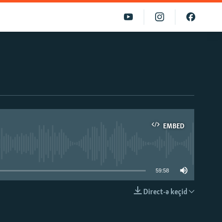
EMBED
able
59:58
Direct-ə keçid
EMBED