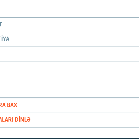
T
IYA
RA BAX
LARI DINLƏ