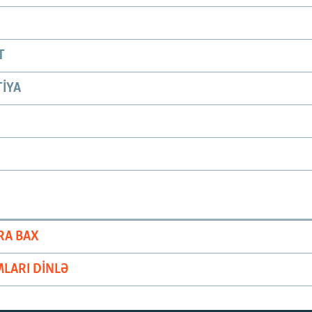
T
IYA
RA BAX
LARI DINLƏ