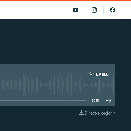
EMBED
able
59:58
Direct-ə keçid
EMBED