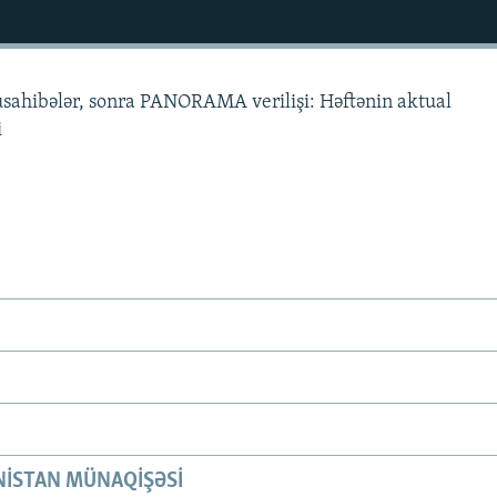
üsahibələr, sonra PANORAMA verilişi: Həftənin aktual
i
ISTAN MÜNAQIŞƏSI