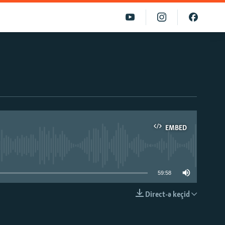
EMBED
able
59:58
Direct-ə keçid
EMBED