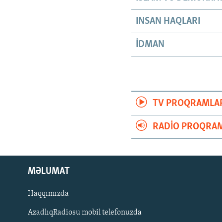
INSAN HAQLARI
İDMAN
TV PROQRAMLA
RADIO PROQRAM
MƏLUMAT
Haqqımızda
AzadlıqRadiosu mobil telefonuzda