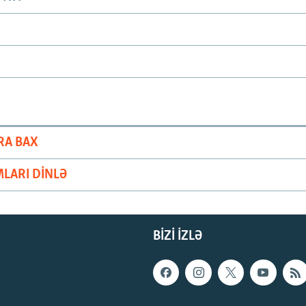
RA BAX
LARI DINLƏ
BIZI IZLƏ