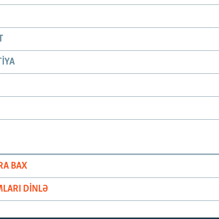
T
IYA
RA BAX
LARI DINLƏ