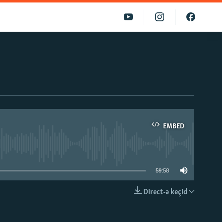
EMBED
able
59:58
Direct-ə keçid
EMBED