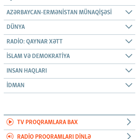
AZƏRBAYCAN-ERMƏNISTAN MÜNAQIŞƏSI
DÜNYA
RADIO: QAYNAR XƏTT
İSLAM VƏ DEMOKRATIYA
INSAN HAQLARI
İDMAN
TV PROQRAMLARA BAX
RADIO PROQRAMLARI DINLƏ