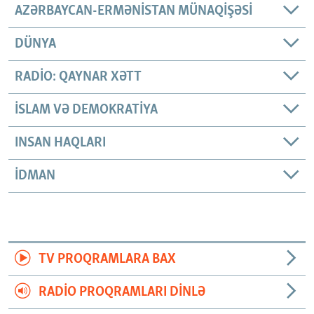
AZƏRBAYCAN-ERMƏNISTAN MÜNAQIŞƏSI
DÜNYA
RADIO: QAYNAR XƏTT
İSLAM VƏ DEMOKRATIYA
INSAN HAQLARI
İDMAN
TV PROQRAMLARA BAX
RADIO PROQRAMLARI DINLƏ