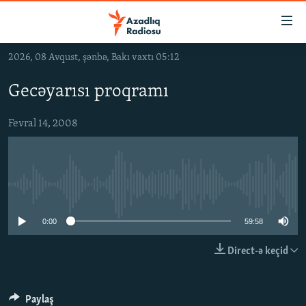
Keçid
linkləri
Əsas
2026, 08 Avqust, şənbə, Bakı vaxtı 05:12
məzmuna
GÜNDƏM
qayıt
Gecəyarısı proqramı
#İZAHLA
Əsas
KORRUPSIOMETR
naviqasiyaya
Fevral 14, 2008
qayıt
#ƏSLINDƏ
Axtarışa
FƏRQƏ BAX
keç
No media source currently available
QANUNI DOĞRU
ARAŞDIRMA
0:00
59:58
MULTIMEDIA
Direct-ə keçid
RADIO ARXIV
VIDEO
HAQQIMIZDA
FOTOQALEREYA
OXU ZALI
Paylaş