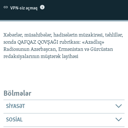
İNFOQRAFIKA
AZƏRBAYCAN ƏDƏBIYYATI KITABXANASI
MISSIYAMIZ
VPN-siz açmaq
BIZI IZLƏ
KARIKATURA
İSLAM VƏ DEMOKRATIYA
PEŞƏ ETIKASI VƏ JURNALISTIKA STANDARTLARIMIZ
İZ - MƏDƏNIYYƏT PROQRAMI
MATERIALLARIMIZDAN ISTIFADƏ
Xəbərlər, müsahibələr, hadisələrin müzakirəsi, təhlillər,
AZADLIQRADIOSU MOBIL TELEFONUNUZDA
RFE/RL-in bütün saytları
sonda QAFQAZ QOVŞAĞI rubrikası: «Azadlıq»
BIZIMLƏ ƏLAQƏ
Radiosunun Azərbaycan, Ermənistan və Gürcüstan
redaksiyalarının müştərək layihəsi
XƏBƏR BÜLLETENLƏRIMIZ
Bölmələr
SIYASƏT
SOSIAL