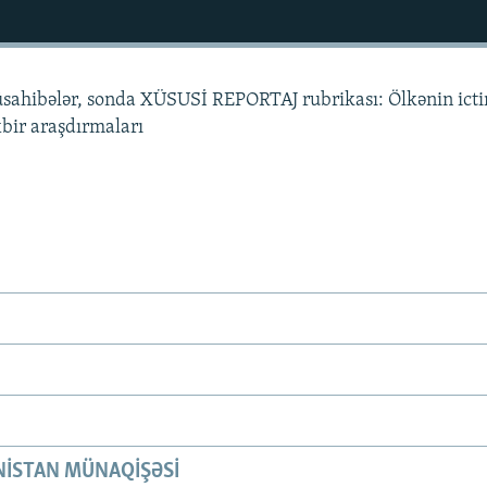
üsahibələr, sonda XÜSUSİ REPORTAJ rubrikası: Ölkənin ict
xbir araşdırmaları
ISTAN MÜNAQIŞƏSI