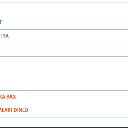
T
IYA
RA BAX
LARI DINLƏ