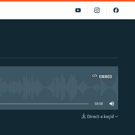
EMBED
able
59:58
Direct-ə keçid
EMBED