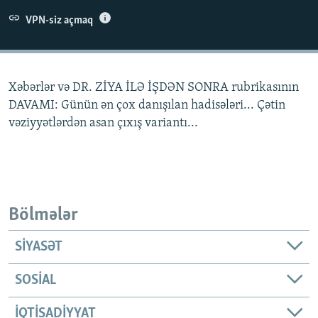
İNFOQRAFIKA
AZƏRBAYCAN ƏDƏBIYYATI KITABXANASI
MISSIYAMIZ
VPN-siz açmaq
BIZI IZLƏ
KARIKATURA
İSLAM VƏ DEMOKRATIYA
PEŞƏ ETIKASI VƏ JURNALISTIKA STANDARTLARIMIZ
İZ - MƏDƏNIYYƏT PROQRAMI
MATERIALLARIMIZDAN ISTIFADƏ
Xəbərlər və DR. ZİYA İLƏ İŞDƏN SONRA rubrikasının
AZADLIQRADIOSU MOBIL TELEFONUNUZDA
RFE/RL-in bütün saytları
DAVAMI: Günün ən çox danışılan hadisələri... Çətin
BIZIMLƏ ƏLAQƏ
vəziyyətlərdən asan çıxış variantı...
XƏBƏR BÜLLETENLƏRIMIZ
Bölmələr
SIYASƏT
SOSIAL
İQTISADIYYAT