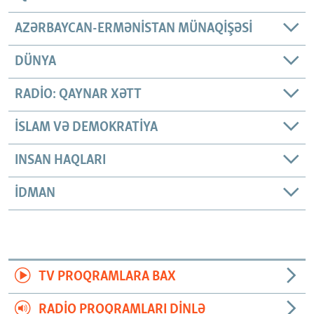
AZƏRBAYCAN-ERMƏNISTAN MÜNAQIŞƏSI
DÜNYA
RADIO: QAYNAR XƏTT
İSLAM VƏ DEMOKRATIYA
INSAN HAQLARI
İDMAN
TV PROQRAMLARA BAX
RADIO PROQRAMLARI DINLƏ