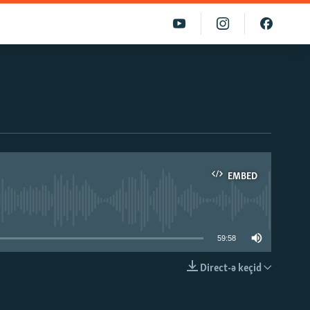
EMBED
able
59:58
Direct-ə keçid
EMBED