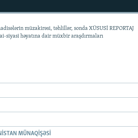
hadisələrin müzakirəsi, təhlillər, sonda XÜSUSİ REPORTAJ
mai-siyasi həyatına dair müxbir araşdırmaları
ISTAN MÜNAQIŞƏSI