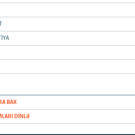
T
IYA
RA BAX
LARI DINLƏ